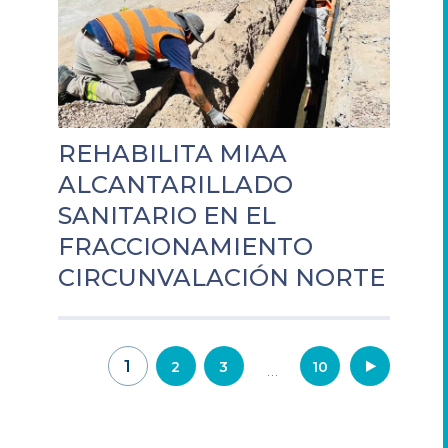
REHABILITA MIAA
ALCANTARILLADO
SANITARIO EN EL
FRACCIONAMIENTO
CIRCUNVALACIÓN NORTE
Navegación
1
2
3
10
…
de
entradas