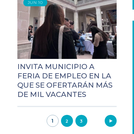
JUN
10
INVITA MUNICIPIO A
FERIA DE EMPLEO EN LA
QUE SE OFERTARÁN MÁS
DE MIL VACANTES
Navegación
1
2
3
de