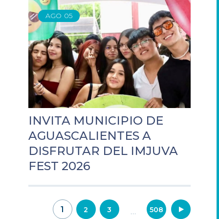
AGO
05
INVITA MUNICIPIO DE
AGUASCALIENTES A
DISFRUTAR DEL IMJUVA
FEST 2026
Navegación
1
2
3
508
…