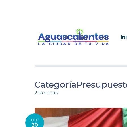
In
CategoríaPresupuest
2 Noticias
DIC
20