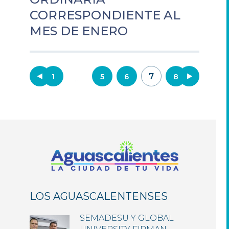
CORRESPONDIENTE AL
MES DE ENERO
Navegación
7
1
5
6
8
…
de
entradas
LOS AGUASCALENTENSES
SEMADESU Y GLOBAL