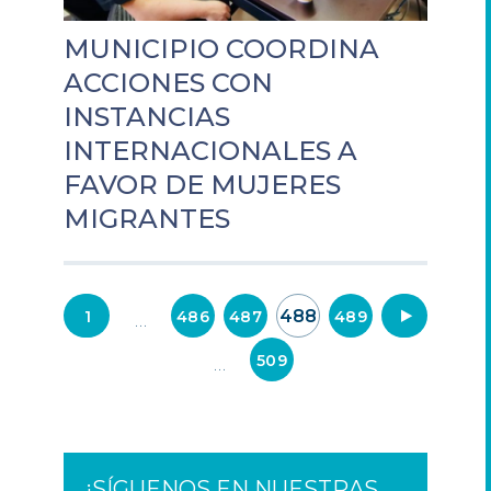
MUNICIPIO COORDINA
ACCIONES CON
INSTANCIAS
INTERNACIONALES A
FAVOR DE MUJERES
MIGRANTES
Navegación
488
1
486
487
489
490
…
de
509
…
entradas
¡SÍGUENOS EN NUESTRAS