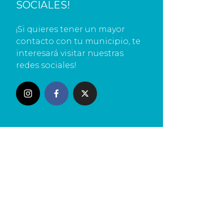
SOCIALES!
¡Si quieres tener un mayor
contacto con tu municipio, te
interesará visitar nuestras
redes sociales!