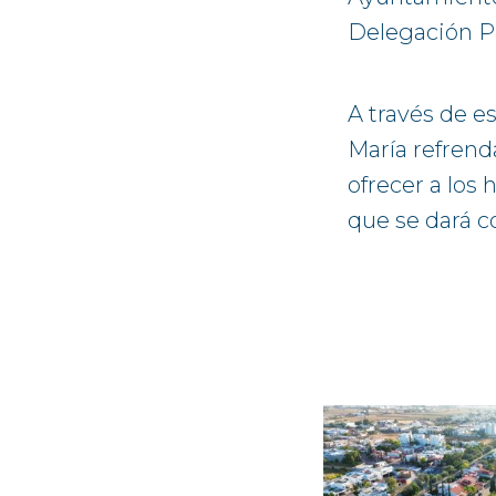
Delegación Po
A través de e
María refrend
ofrecer a los
que se dará co