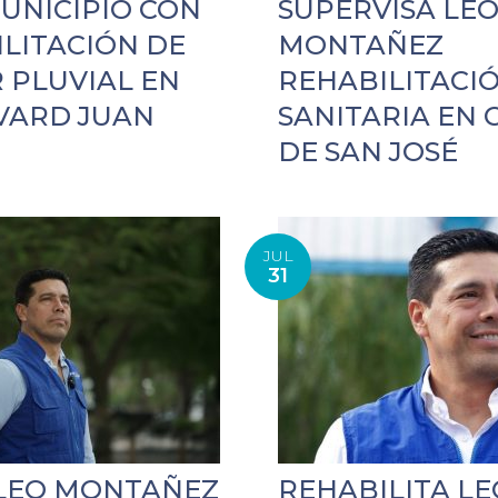
UNICIPIO CON
SUPERVISA LE
ILITACIÓN DE
MONTAÑEZ
 PLUVIAL EN
REHABILITACI
VARD JUAN
SANITARIA EN
DE SAN JOSÉ
JUL
31
LEO MONTAÑEZ
REHABILITA LE