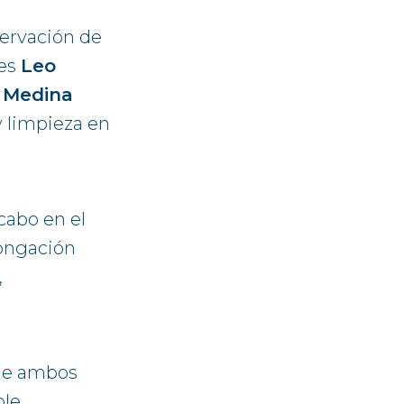
servación de
tes
Leo
 Medina
 limpieza en
cabo en el
longación
,
 de ambos
le,