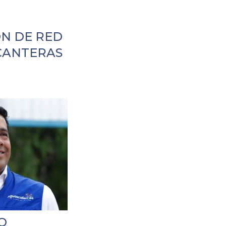
O
ÓN DE RED
 CANTERAS
O