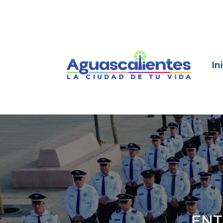
In
ENT