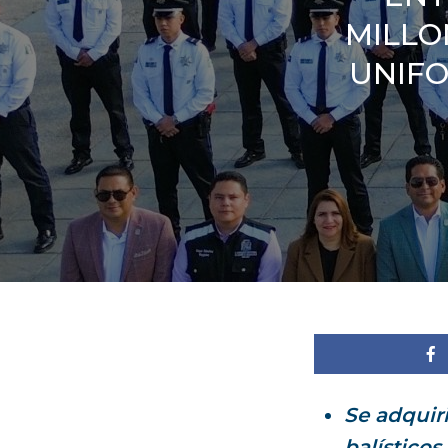
MILLO
UNIFO
Se adquir
balístico