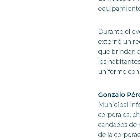
equipamiento 
Durante el ev
externó un rec
que brindan a
los habitante
uniforme con o
Gonzalo Pér
Municipal inf
corporales, c
candados de m
de la corporac