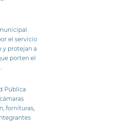
 municipal
or el servicio
 y protejan a
que porten el
.
ad Pública
, cámaras
, fornituras,
integrantes