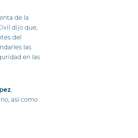
enta de la
il dijo que,
tes del
darles las
uridad en las
ópez
,
rno, así como