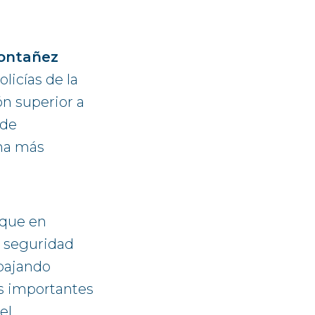
ontañez
licías de la
ón superior a
 de
rma más
 que en
a seguridad
abajando
ás importantes
el