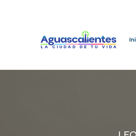
In
LEO