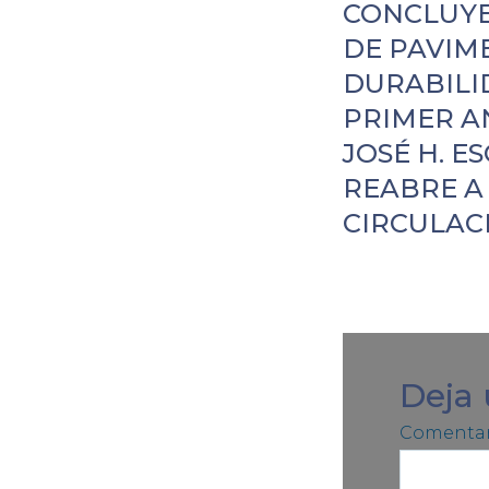
CONCLUYE
DE PAVIM
DURABILI
PRIMER AN
JOSÉ H. E
REABRE A
CIRCULAC
Deja
Comentar