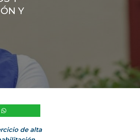
IÓN Y
cicio de alta
habilitación