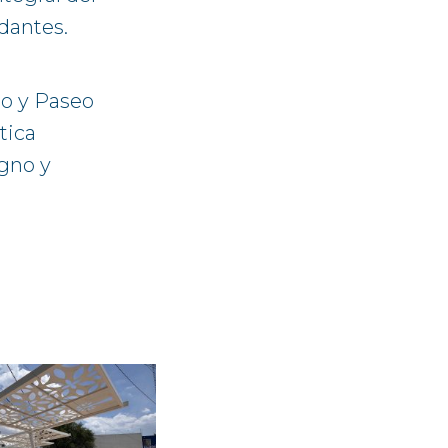
dantes.
io y Paseo
tica
igno y